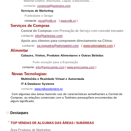
Material Gráfico, Brochuras, Capas, Estacionário, ...
contacte:
comercial@tartesios.com
Serviços de Marketing
Publicidade e Design
contacte:
geral@milk.pt
(
www.milk.pt
)
Serviços de Compras
Central de Compras
com Prestação de Serviço com conceito inovador:
contacte:
info@tartesios.com
Apoio aos clientes para comprarem directamente na China:
contacte:
sa.nogueira@winmateint.com
(
www.winmateint.com
)
Alimentar
Cabazes, Vinhos, Produtos Alimentares e Outras Bebidas
Forte vocação para a Exportação
contacte:
info@agrocarpia.com
(
www.agrocarpia.com
)
Novas Tecnologias:
Multimédia e Realidade Virtual e Aumentada
IT & Database Systems
contacte:
www.mikroelement.pt
Com algumas das áreas fazendo uso de características semelhantes a Central de
Compras, as relações comerciais com a Tartésios pressupõem encomendas de
algum significado.
////
Destaques
TOP VENDAS DE ALGUMAS DAS ÁREAS / SUBÁREAS
Área Produtos de Marketing: