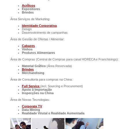
Acrílicos
Expositores
Brindes
Área Serviços de Marketing:
Identidade
Corporativa
Design
Desenvolvimento de campanhas
Área de Gestão de Ofertas / Alimentar:
Cabazes
Vinhos
Produtos Alimentares
Área de Compras (Central de Compras para canal HORECA e Franchisings):
Material Gráfico
(Área Reservada)
Brindes
Merchandising
Área de Consultoria para compras na China:
Full Service
(incl. Sourcing e Procurement)
Apoio à Importação
Inspecções na China
Área de Novas Tecnologias:
Corporate TV
Data Mining
Realidade Virutal e Realidade Aumentada