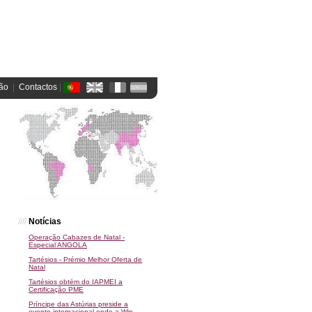
ão
  |  
Contactos
 | 
////
Notícias
Operação Cabazes de Natal -
Especial ANGOLA
Tartésios - Prémio Melhor Oferta de
Natal
Tartésios obtém do IAPMEI a
Certificação PME
Príncipe das Astúrias preside a
evento internacional onde a Win