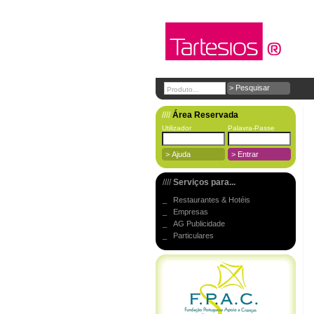
////
Área Reservada
Utilizador
Palavra-Passe
////
Serviços para...
_ Restaurantes & Hotéis
_ Empresas
_ AG Publicidade
_ Particulares