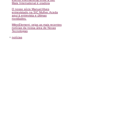
Mate International é oradora
O nosso sócio Manuel Alves
entrevistado na SIC Mulher. Aceda
aqui à entrevista e últimas
novidades.
MikroElement: vejas as mais recentes
notícias da nossa área de Novas
Tecnologias
+
notícias