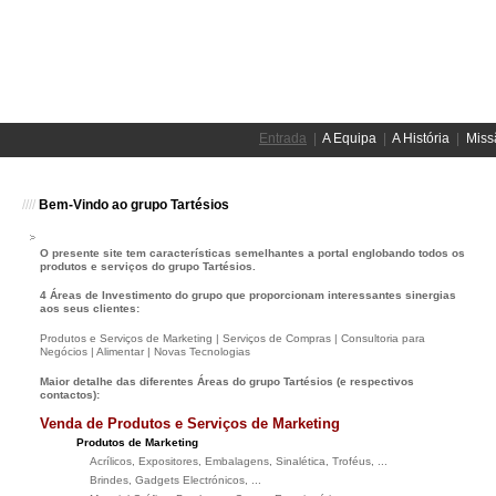
Entrada
  |  
A Equipa
  |  
A História
  |  
Miss
////
Bem-Vindo ao grupo Tartésios
O presente site tem características semelhantes a portal englobando todos os
produtos e serviços do grupo Tartésios.
4 Áreas de Investimento do grupo que proporcionam interessantes sinergias
aos seus clientes:
Produtos e Serviços de Marketing | Serviços de Compras | Consultoria para
Negócios | Alimentar | Novas Tecnologias
Maior detalhe das diferentes Áreas do grupo Tartésios (e respectivos
contactos):
Venda de Produtos e Serviços de Marketing
Produtos de Marketing
Acrílicos, Expositores, Embalagens, Sinalética, Troféus, ...
Brindes, Gadgets Electrónicos, ...