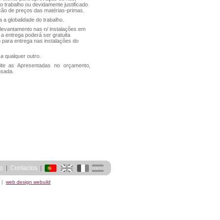
o trabalho ou devidamente justificado
ação de preços das matérias-primas.
 a globalidade do trabalho.
 levantamento nas n/ instalações em
 a entrega poderá ser gratuita
 para entrega nas instalações do
a qualquer outro.
ite as Apresentadas no orçamento,
nsada.
o
  |  
Contactos
  |  
|
web design webuild