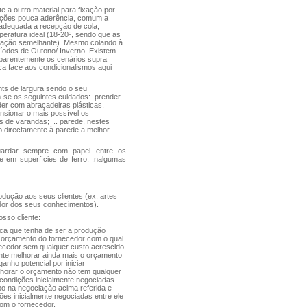
te a outro material para fixação por
tuações pouca aderência, comum a
o adequada a recepção de cola;
mperatura ideal (18-20º, sendo que as
ituação semelhante). Mesmo colando à
ríodos de Outono/ Inverno. Existem
aparentemente os cenários supra
ica face aos condicionalismos aqui
ts de largura sendo o seu
se os seguintes cuidados: .prender
nder com abraçadeiras plásticas,
ensionar o mais possível os
ras de varandas; .. parede, nestes
o directamente à parede a melhor
guardar sempre com papel entre os
e em superfícies de ferro; .nalgumas
odução aos seus clientes (ex: artes
cedor dos seus conhecimentos).
sso cliente:
fica que tenha de ser a produção
o orçamento do fornecedor com o qual
rnecedor sem qualquer custo acrescido
ente melhorar ainda mais o orçamento
anho potencial por iniciar
lhorar o orçamento não tem qualquer
condições inicialmente negociadas
po na negociação acima referida e
ões inicialmente negociadas entre ele
com o fornecedor.