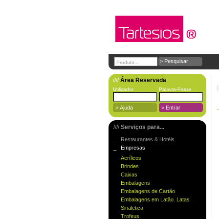
////
Área Reservada
/
Utilizador
Palavra-Passe
////
Serviços para...
_ Restaurantes & Hotéis
_ Empresas
Acrílicos
Brindes
Caixas
Embalagens
Embalagens de Cartão
Embalagens em Latão. Latas
Sinaletica
Trofeus