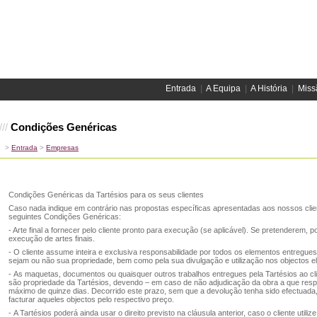
Entrada
  |  
A Equipa
  |  
A História
  |  
Miss
///
Condições Genéricas
>
Entrada
>
Empresas
Condições Genéricas da Tartésios para os seus clientes
Caso nada indique em contrário nas propostas específicas apresentadas aos nossos cli
seguintes Condições Genéricas:
- Arte final a fornecer pelo cliente pronto para execução (se aplicável). Se pretenderem
execução de artes finais.
- O cliente assume inteira e exclusiva responsabilidade por todos os elementos entregue
sejam ou não sua propriedade, bem como pela sua divulgação e utilização nos objectos el
- As maquetas, documentos ou quaisquer outros trabalhos entregues pela Tartésios ao cli
são propriedade da Tartésios, devendo – em caso de não adjudicação da obra a que resp
máximo de quinze dias. Decorrido este prazo, sem que a devolução tenha sido efectuada, 
facturar aqueles objectos pelo respectivo preço.
- A Tartésios poderá ainda usar o direito previsto na cláusula anterior, caso o cliente utilize