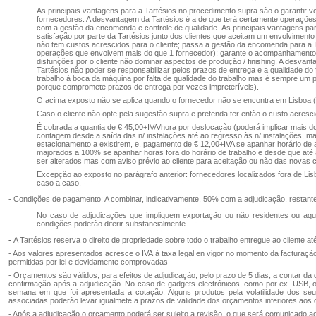
As principais vantagens para a Tartésios no procedimento supra são o garantir 
fornecedores. A desvantagem da Tartésios é a de que terá certamente operações
com a gestão da encomenda e controle de qualidade. As principais vantagens para
satisfação por parte da Tartésios junto dos clientes que aceitam um envolvimento 
não tem custos acrescidos para o cliente; passa a gestão da encomenda para a 
operações que envolvem mais do que 1 fornecedor); garante o acompanhamento 
disfunções por o cliente não dominar aspectos de produção / finishing. A desvan
Tartésios não poder se responsabilizar pelos prazos de entrega e a qualidade do
trabalho à boca da máquina por falta de qualidade do trabalho mas é sempre um pr
porque compromete prazos de entrega por vezes impreteríveis).
O acima exposto não se aplica quando o fornecedor não se encontra em Lisboa 
Caso o cliente não opte pela sugestão supra e pretenda ter então o custo acre
É cobrada a quantia de € 45,00+IVA/hora por deslocação (poderá implicar mais do
contagem desde a saída das n/ instalações até ao regresso às n/ instalações, m
estacionamento a existirem, e, pagamento de € 12,00+IVA se apanhar horário de a
majorados a 100% se apanhar horas fora do horário de trabalho e desde que até
ser alterados mas com aviso prévio ao cliente para aceitação ou não das novas
Excepção ao exposto no parágrafo anterior: fornecedores localizados fora de Li
caso a caso.
- Condições de pagamento: A combinar, indicativamente, 50% com a adjudicação, restante
No caso de adjudicações que impliquem exportação ou não residentes ou aqui
condições poderão diferir substancialmente.
-
A Tartésios reserva o direito de propriedade sobre todo o trabalho entregue ao cliente at
- Aos valores apresentados acresce o IVA à taxa legal en vigor no momento da facturação
permitidas por lei e devidamente comprovadas
- Orçamentos são válidos, para efeitos de adjudicação, pelo prazo de 5 dias, a contar da
confirmação após a adjudicação. No caso de gadgets electrónicos, como por ex. USB, o 
semana em que foi apresentada a cotação. Alguns produtos pela volatilidade dos s
associadas poderão levar igualmete a prazos de validade dos orçamentos inferiores aos
- Após a adjudicação o orçamento poderá ser sujeito a revisão, o que será comunicado ao