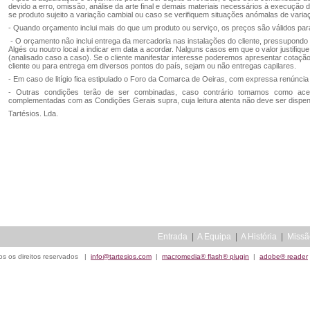
devido a erro, omissão, análise da arte final e demais materiais necessários à execução d
se produto sujeito a variação cambial ou caso se verifiquem situações anómalas de vari
- Quando orçamento inclui mais do que um produto ou serviço, os preços são válidos para
- O orçamento não inclui entrega da mercadoria nas instalações do cliente, pressupondo
Algés ou noutro local a indicar em data a acordar. Nalguns casos em que o valor justifique
(analisado caso a caso). Se o cliente manifestar interesse poderemos apresentar cotação
cliente ou para entrega em diversos pontos do país, sejam ou não entregas capilares.
- Em caso de litígio fica estipulado o Foro da Comarca de Oeiras, com expressa renúncia 
- Outras condições terão de ser combinadas, caso contrário tomamos como ace
complementadas com as Condições Gerais supra, cuja leitura atenta não deve ser dispe
Tartésios. Lda.
Entrada
  |  
A Equipa
  |  
A História
  |  
Missã
os os direitos reservados |
info@tartesios.com
|
macromedia® flash® plugin
|
adobe® reader