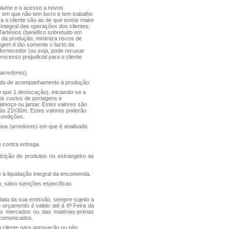
volume e o acesso a novos
 em que não tem lucro e tem trabalho
 o cliente são as de que existe maior
integral das operações dos clientes;
Tartésios (benéfico sobretudo em
da produção; minimiza riscos de
tagem é tão somente o facto da
 fornecedor (ou seja, pode recusar
ocesso prejudicial para o cliente
(arredores).
scido de acompanhamento à produção:
 que 1 deslocação), iniciando-se a
ais custos de portagens e
lmoço ou jantar. Estes valores são
 às 21h30m. Estes valores poderão
 condições.
sboa (arredores) em que é analisado
 contra entrega.
sição de produtos no estrangeiro as
é à liquidação integral da encomenda.
, salvo isenções específicas
 data da sua emissão, sempre sujeito a
orçamento é valido até à 6ª Feira da
eus mercados ou das matérias-primas
 comunicados.
 cliente para aprovação ou não,