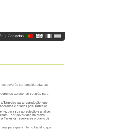
ão
  |  
Contactos
 | 
entes deverão ser consideradas as
, poderemos apresentar cotação para
s à Tartésios para reprodução, que
aborados e criados pela Tartésios.
ente, para sua apreciação e análise,
eitam – ser devolvidas no prazo
a Tartésios reserva-se o direito de
, seja para que fim for, o trabalho que