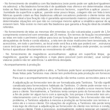
- No fornecimento de sinalética com fita biadesiva (este ponto pode ser aplicável igualmen
via adesiva): a fita biadesiva fornecida é de qualidade mas oferece em determinadas si
todas as fitas biadesivas de qualidade, por diversos factores; .superfície a aplicar pouc
.humidade da superfície a aplicar; .parede estar pouco limpa; .colagem não ser feita à te
fábricas quando colam as fitas biadesivas utilizam secadores podendo o cliente tentar s
temperatura ideal a boa fixação não é garantida apresentando maiores problemas nos pe
determinadas situações em que não se consegue mesmo aplicar a sinalética apesar de 
estarem bem. Não existe no mercado fita biadesiva que garanta a fixação ideal da sinalét
referidos.
- No fornecimento de telas as mesmas têm emendas ou são vulcanizadas a partir de 1,5m
comprimento extensível sem emendas até 25 metros. Em termos de fixação recomendam-
as telas em todo o perímetro (utilizar para isso as furações que existem com ilhós); .pre
abraçadeiras de fivela e corda elástica; .a tela tem de estar muitíssimo bem tensionada, t
acessórios, em todo o perímetro, ao local onde será fixa a tela que poderá ser: ..estrutu
casos terá que existir uma estrutura em cabos de aço ou metálica onde prender, ou send
forma é aparafusar directamente ao revestimento do edifício.
- No fornecimento de magnéticos aconselhamos: .aplicar em superfície limpa; .
magnéticos; .guardar os magnéticos o mais plano possível (sem enrolar); .usar sempr
viaturas poderá não ter aderência / a aderência desejada.
- Acompanhamento à produção:
Ao nível do material gráfico e afins, a Tartésios pode fazer acompanhamento à pr
finais feitas pela Tartésios mas cliente tem preferência pela produção em forne
Para que o acompanhamento da produção não tenha custos acrescidos para o no
A adjudicação ao fornecedor tem de ser formalizada pela Tartésios. Tal não signi
canalizada para fornecedores habituais da Tartésios. O cliente pode enviar-nos 
deseja seja feita a produção e a Tartésios adjudica o trabalho a esse mesmo fo
para o cliente. Normalmente, a Tartésios tenta sempre junto do fornecedor do cli
a fim de poder ter algum lucro com a operação. Isto porque o fornecedor tem um g
relacionamento com a Central de Compras da Tartésios. Se o fornecedor não me
problema, a Tartésios adjudica à mesma a produção ao fornecedor nos termos e 
entre ele e o nosso cliente. Em situações de urgência, a Tartésios não perde tem
trata logo de efectuar a adjudicação ao fornecedor do cliente nos termos e condiç
e o nosso cliente. Findo o processo, eventualmente, poderá negociar um rappel 