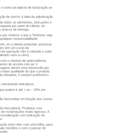
 e como tal objecto de facturação ao
cação de stocks à data da adjudicação
 de todos os elementos, instruções e
queta por parte do cliente, se
os prazos de entrega.
u por motivos a que a Tartésios seja
 qualquer responsabilidade.
ssim, se o cliente pretender amostras
ndes tem um custo de
l da operação não é cobrado o valor
alisado caso a caso).
s com o máximo de antecedência
tarem de acordo com as V.
s imagens darem uma impressão por
am maior qualidade do que o produto
ão obstante, é sempre preferivel o
 meramente indicativos
 que podem ir até + ou – 10% em
erão facturadas em função dos custos
a da mercadoria. Produtos com
 de reclamações muito rigoroso. A
 personalização com indicação de
ão
ção entre eles com uma folha, para
mais húmidos e com o passar do
erido.