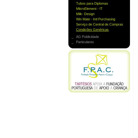
Tubos para Diplomas
MikroElement - IT
Milk- Design
Win Mate - Intl Purchasing
Serviço de Central de Compras
Condições Genéricas
_ AG Publicidade
_ Particulares