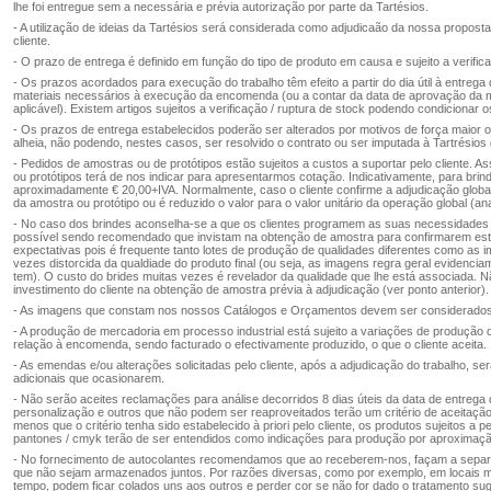
lhe foi entregue sem a necessária e prévia autorização por parte da Tartésios.
- A utilização de ideias da Tartésios será considerada como adjudicaão da nossa proposta
cliente.
- O prazo de entrega é definido em função do tipo de produto em causa e sujeito a verifi
- Os prazos acordados para execução do trabalho têm efeito a partir do dia útil à entrega
materiais necessários à execução da encomenda (ou a contar da data de aprovação da ma
aplicável). Existem artigos sujeitos a verificação / ruptura de stock podendo condicionar 
- Os prazos de entrega estabelecidos poderão ser alterados por motivos de força maior o
alheia, não podendo, nestes casos, ser resolvido o contrato ou ser imputada à Tartrésios
- Pedidos de amostras ou de protótipos estão sujeitos a custos a suportar pelo cliente. A
ou protótipos terá de nos indicar para apresentarmos cotação. Indicativamente, para bri
aproximadamente € 20,00+IVA. Normalmente, caso o cliente confirme a adjudicação globa
da amostra ou protótipo ou é reduzido o valor para o valor unitário da operação global (an
- No caso dos brindes aconselha-se a que os clientes programem as suas necessidade
possível sendo recomendado que invistam na obtenção de amostra para confirmarem es
expectativas pois é frequente tanto lotes de produção de qualidades diferentes como a
vezes distorcida da qualdiade do produto final (ou seja, as imagens regra geral evidenci
tem). O custo do brides muitas vezes é revelador da qualidade que lhe está associada. N
investimento do cliente na obtenção de amostra prévia à adjudicação (ver ponto anterior).
- As imagens que constam nos nossos Catálogos e Orçamentos devem ser considerados
- A produção de mercadoria em processo industrial está sujeito a variações de produção
relação à encomenda, sendo facturado o efectivamente produzido, o que o cliente aceita.
- As emendas e/ou alterações solicitadas pelo cliente, após a adjudicação do trabalho, s
adicionais que ocasionarem.
- Não serão aceites reclamações para análise decorridos 8 dias úteis da data de entreg
personalização e outros que não podem ser reaproveitados terão um critério de aceitação
menos que o critério tenha sido estabelecido à priori pelo cliente, os produtos sujeitos a
pantones / cmyk terão de ser entendidos como indicações para produção por aproximaç
- No fornecimento de autocolantes recomendamos que ao receberem-nos, façam a separa
que não sejam armazenados juntos. Por razões diversas, como por exemplo, em locais 
tempo, podem ficar colados uns aos outros e perder cor se não for dado o tratamento sug